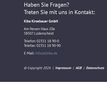
Haben Sie Fragen?
T 6
10,4
6,9
Treten Sie mit uns in Kontakt:
Kiba Kirsebauer GmbH
T 6 A
10,8
6,9
Am Neuen Haus 10a
58507 Lüdenscheid
Telefon: 02351 18 90-0
Telefax: 02351 18 90-90
T 6 B
11,2
6,9
E-Mail:
info(at)kiba.de
© Copyright 2026 |
Impressum
|
AGB
|
Datenschutz
T 6 C
11,7
6,9
R 1/4
12,1
7