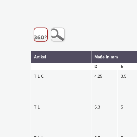
Artikel
Maße in mm
D
h
T 1 C
4,25
3,5
T 1
5,3
5