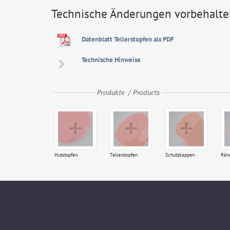
Technische Änderungen vorbehalte
T 4
8,1
6,3
Datenblatt Tellerstopfen als PDF
Technische Hinweise
T 4 A
8,5
6,3
R 1/8
9,1
6,5
Hutstopfen
Tellerstopfen
Schutzkappen
Rän
T 5
9,2
10,1