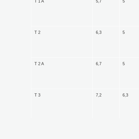
T 1 A
5,7
5
T 2
6,3
5
T 2 A
6,7
5
T 3
7,2
6,3
T 3 A
7,7
6,3